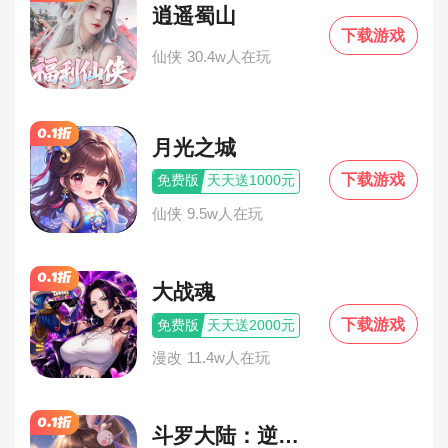
逍遥蜀山
下载游戏
仙侠
30.4w
人在玩
折
0.1
月光之城
下载游戏
免费版
天天送1000元
仙侠
9.5w
人在玩
折
0.1
大战魂
下载游戏
免费版
天天送2000元
漫改
11.4w
人在玩
折
0.1
斗罗大陆：逆转时空