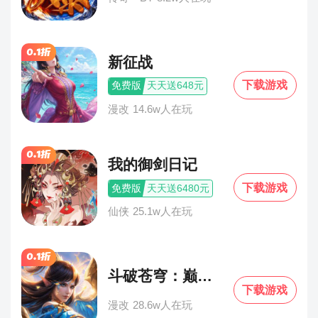
折
0.1
新征战
下载游戏
免费版
天天送648元
漫改
14.6w
人在玩
折
0.1
我的御剑日记
下载游戏
免费版
天天送6480元
仙侠
25.1w
人在玩
折
0.1
斗破苍穹：巅峰对决
下载游戏
漫改
28.6w
人在玩