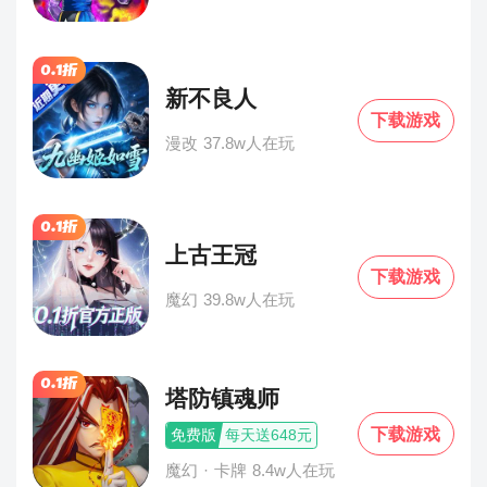
折
0.1
新不良人
下载游戏
漫改
37.8w
人在玩
折
0.1
上古王冠
下载游戏
魔幻
39.8w
人在玩
折
0.1
塔防镇魂师
下载游戏
免费版
每天送648元
魔幻
·
卡牌
8.4w
人在玩