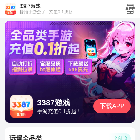
3387游戏
折扣手游盒子
充值0.1折起
3387游戏
下载APP
手游充值0.1折起！
玩爆全品类
全部