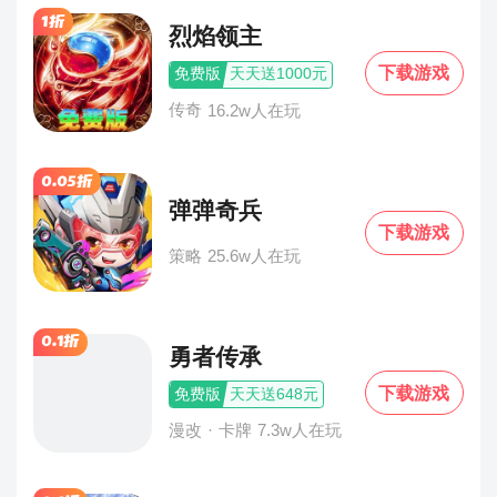
折
1
烈焰领主
下载游戏
免费版
天天送1000元
传奇
16.2w
人在玩
折
0.05
弹弹奇兵
下载游戏
策略
25.6w
人在玩
折
0.1
勇者传承
下载游戏
免费版
天天送648元
漫改
·
卡牌
7.3w
人在玩