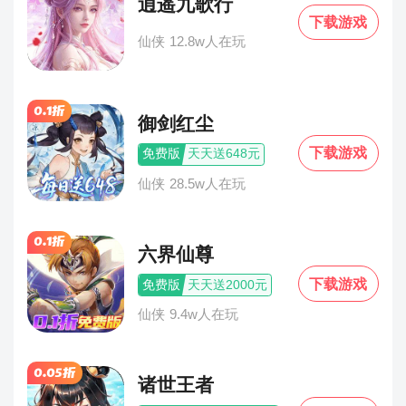
逍遥九歌行
下载游戏
仙侠
12.8w
人在玩
折
0.1
御剑红尘
下载游戏
免费版
天天送648元
仙侠
28.5w
人在玩
折
0.1
六界仙尊
下载游戏
免费版
天天送2000元
仙侠
9.4w
人在玩
折
0.05
诸世王者