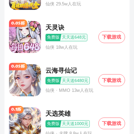
仙侠
29.5w
人在玩
折
0.05
天灵诀
下载游戏
免费版
天天送648元
仙侠
18w
人在玩
折
0.05
云海寻仙记
下载游戏
免费版
天天送6480元
仙侠
·
MMO
13w
人在玩
折
0.1
天选英雄
下载游戏
免费版
天天送1000元
仙侠
·
卡牌
8.8w
人在玩