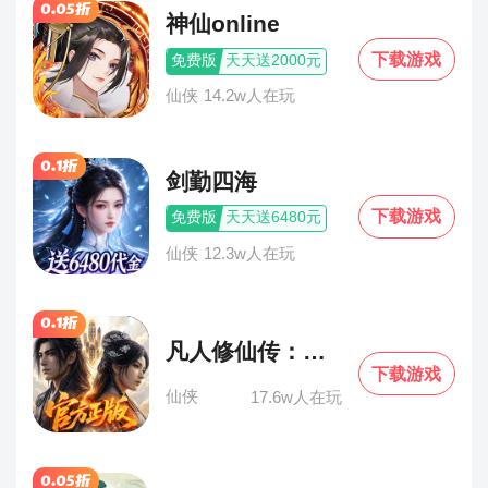
折
0.05
神仙online
下载游戏
免费版
天天送2000元
仙侠
14.2w
人在玩
折
0.1
剑勤四海
下载游戏
免费版
天天送6480元
仙侠
12.3w
人在玩
折
0.1
凡人修仙传：星海飞驰
下载游戏
仙侠
17.6w
人在玩
·
休闲
折
0.05