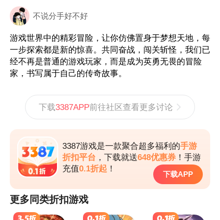
张三丰，能把主角羁绊拉满
不说分手好不好
游戏世界中的精彩冒险，让你仿佛置身于梦想天地，每
一步探索都是新的惊喜。共同奋战，闯关斩怪，我们已
经不再是普通的游戏玩家，而是成为英勇无畏的冒险
家，书写属于自己的传奇故事。
3387APP
下载
前往社区查看更多讨论
3387游戏是一款聚合超多福利的
手游
折扣平台
，下载就送
648优惠券
！手游
充值
0.1折起
！
下载APP
更多同类折扣游戏
3.5折
0.1折
0.1折