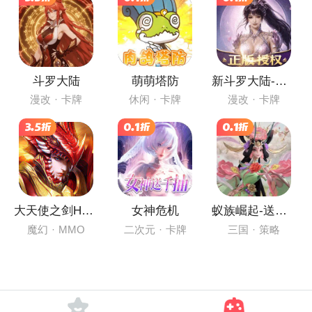
斗罗大陆
萌萌塔防
新斗罗大陆-送SRP玄子
漫改
·
卡牌
休闲
·
卡牌
漫改
·
卡牌
3.5折
0.1折
0.1折
大天使之剑H5-三倍版
女神危机
蚁族崛起-送传说英雄
魔幻
·
MMO
二次元
·
卡牌
三国
·
策略