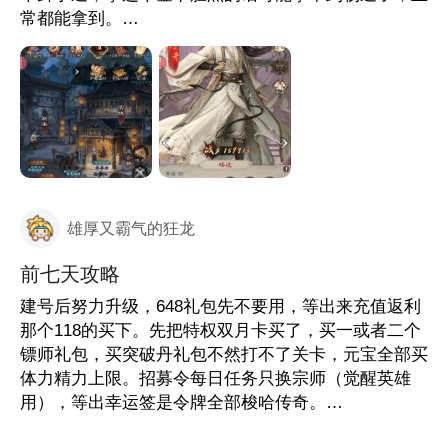
常都能拿到。
其他的都不用管，一路升主线，爬塔，摇骰子升到50
级再抽红卡就行。
雄厚又霸气的狂龙
前七天攻略
建号后努力升级，648礼包先不要用，等出来充值返利
那个118的买下。先把特权双月卡买了，买一或者二个
镖师礼包，买突破丹礼包不然打不了关卡，元宝全部买
体力精力上限。招募令每日任务只换宗师（觉醒英雄
用），等出幸运签是令牌全部梭哈传奇。
这游戏至少前十天要干到90级才能停，90级能出红将