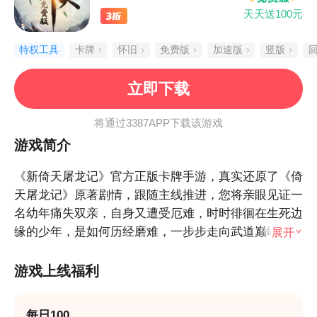
天天送100元
3折
特权工具
卡牌
怀旧
免费版
加速版
竖版
立即下载
将通过3387APP下载该游戏
游戏简介
《新倚天屠龙记》官方正版卡牌手游，真实还原了《倚
天屠龙记》原著剧情，跟随主线推进，您将亲眼见证一
名幼年痛失双亲，自身又遭受厄难，时时徘徊在生死边
缘的少年，是如何历经磨难，一步步走向武道巅峰，最
展开
后抱得白富美，过上甜蜜的人生。
游戏上线福利
每日100