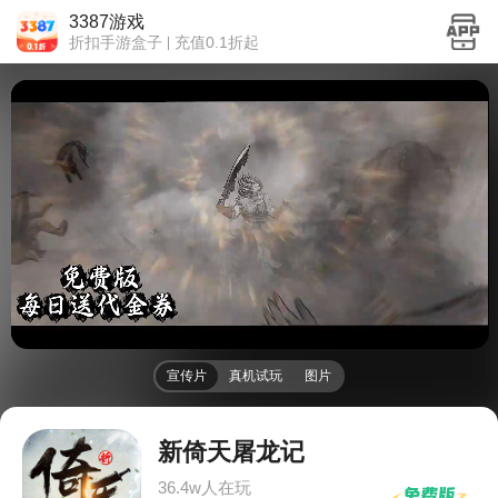
3387游戏
折扣手游盒子
充值0.1折起
宣传片
真机试玩
图片
新倚天屠龙记
36.4w人在玩