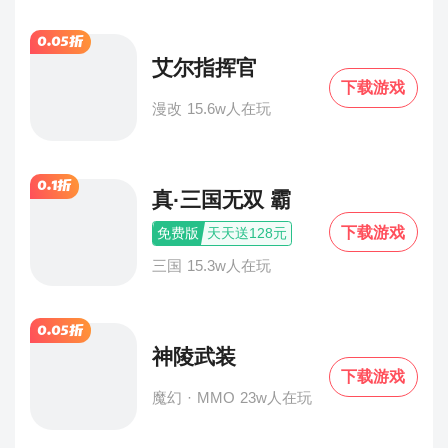
折
0.05
艾尔指挥官
下载游戏
漫改
15.6w
人在玩
折
0.1
真·三国无双 霸
下载游戏
免费版
天天送128元
三国
15.3w
人在玩
折
0.05
神陵武装
下载游戏
魔幻
·
MMO
23w
人在玩