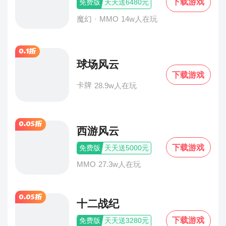
下载游戏
免费版
天天送6480元
魔幻
·
MMO
14w
人在玩
折
0.1
球场风云
下载游戏
卡牌
28.9w
人在玩
折
0.05
西游风云
下载游戏
免费版
天天送5000元
MMO
27.3w
人在玩
折
0.05
十二战纪
下载游戏
免费版
天天送3280元