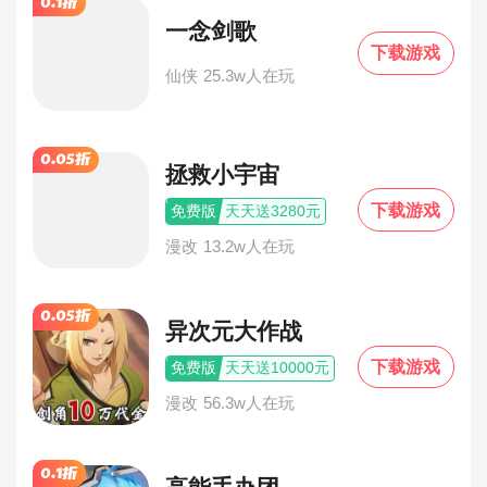
折
0.1
一念剑歌
下载游戏
仙侠
25.3w
人在玩
折
0.05
拯救小宇宙
下载游戏
免费版
天天送3280元
漫改
13.2w
人在玩
折
0.05
异次元大作战
下载游戏
免费版
天天送10000元
漫改
56.3w
人在玩
折
0.1