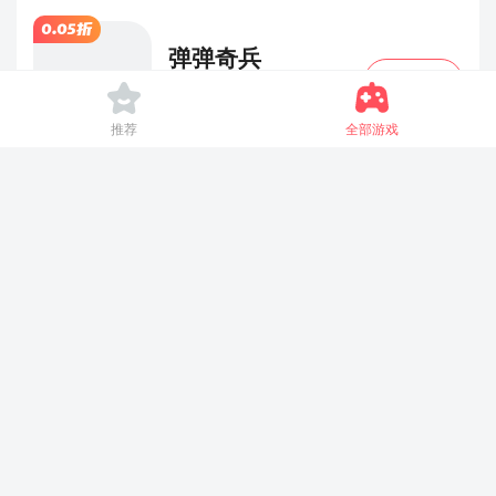
折
0.05
弹弹奇兵
下载游戏
策略
25.7w
人在玩
推荐
全部游戏
折
0.05
逆战三国
下载游戏
三国
17.4w
人在玩
折
0.1
女神危机
下载游戏
二次元
95.8w
人在玩