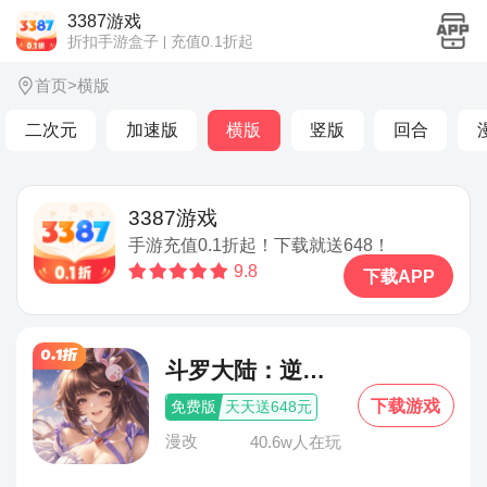
3387游戏
折扣手游盒子
充值0.1折起
首页
>
横版
二次元
加速版
横版
竖版
回合
3387游戏
手游充值0.1折起！下载就送648！
9.8
下载APP
折
0.1
斗罗大陆：逆转时空
下载游戏
免费版
天天送648元
漫改
40.6w
人在玩
·
卡牌