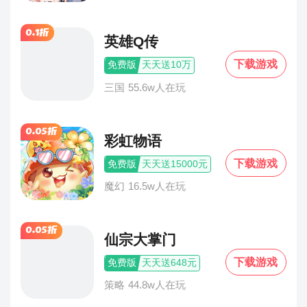
折
0.1
英雄Q传
下载游戏
免费版
天天送10万
三国
55.6w
人在玩
折
0.05
彩虹物语
下载游戏
免费版
天天送15000元
魔幻
16.5w
人在玩
折
0.05
仙宗大掌门
下载游戏
免费版
天天送648元
策略
44.8w
人在玩