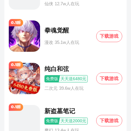
仙侠
12.7w
人在玩
折
0.1
拳魂觉醒
下载游戏
漫改
35.1w
人在玩
折
0.1
纯白和弦
下载游戏
免费版
天天送6480元
二次元
39.6w
人在玩
折
0.1
新盗墓笔记
下载游戏
免费版
天天送2000元
魔幻
13.4w
人在玩