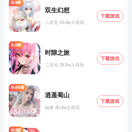
折
0.1
双生幻想
下载游戏
二次元
55.8w
人在玩
折
3.5
时隙之旅
下载游戏
二次元
26.5w
人在玩
折
0.05
逍遥蜀山
下载游戏
仙侠
30.4w
人在玩
折
0.1