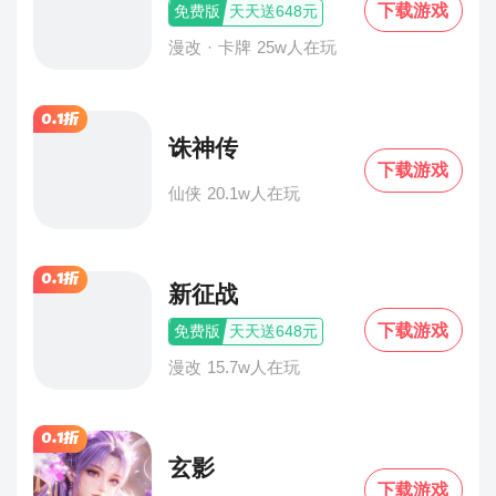
下载游戏
免费版
天天送648元
漫改
·
卡牌
25w
人在玩
折
0.1
诛神传
下载游戏
仙侠
20.1w
人在玩
折
0.1
新征战
下载游戏
免费版
天天送648元
漫改
15.7w
人在玩
折
0.1
玄影
下载游戏